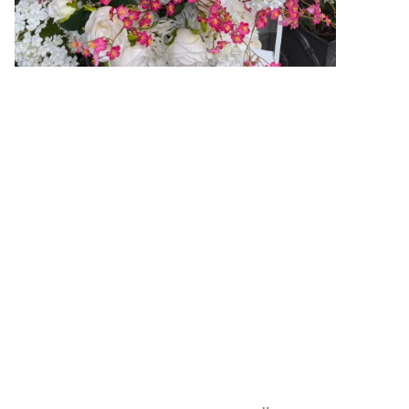
mouse-house
Grüneburgweg 84, 60323 Frankfurt
Öffnungszeiten:
Montag-Freitag 10-18 Uhr
Samstag 10-15 Uhr